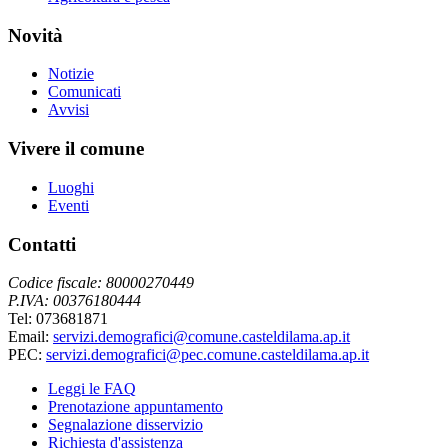
Novità
Notizie
Comunicati
Avvisi
Vivere il comune
Luoghi
Eventi
Contatti
Codice fiscale: 80000270449
P.IVA: 00376180444
Tel: 073681871
Email:
servizi.demografici@comune.casteldilama.ap.it
PEC:
servizi.demografici@pec.comune.casteldilama.ap.it
Leggi le FAQ
Prenotazione appuntamento
Segnalazione disservizio
Richiesta d'assistenza