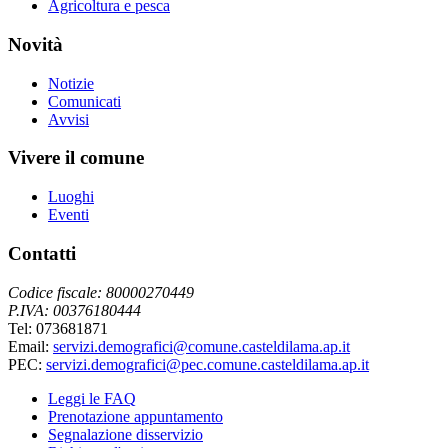
Agricoltura e pesca
Novità
Notizie
Comunicati
Avvisi
Vivere il comune
Luoghi
Eventi
Contatti
Codice fiscale: 80000270449
P.IVA: 00376180444
Tel: 073681871
Email:
servizi.demografici@comune.casteldilama.ap.it
PEC:
servizi.demografici@pec.comune.casteldilama.ap.it
Leggi le FAQ
Prenotazione appuntamento
Segnalazione disservizio