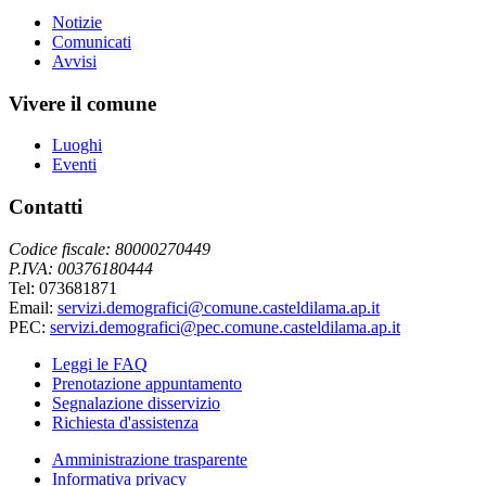
Notizie
Comunicati
Avvisi
Vivere il comune
Luoghi
Eventi
Contatti
Codice fiscale: 80000270449
P.IVA: 00376180444
Tel: 073681871
Email:
servizi.demografici@comune.casteldilama.ap.it
PEC:
servizi.demografici@pec.comune.casteldilama.ap.it
Leggi le FAQ
Prenotazione appuntamento
Segnalazione disservizio
Richiesta d'assistenza
Amministrazione trasparente
Informativa privacy