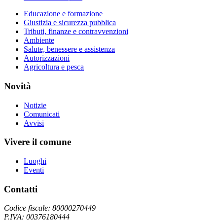
Educazione e formazione
Giustizia e sicurezza pubblica
Tributi, finanze e contravvenzioni
Ambiente
Salute, benessere e assistenza
Autorizzazioni
Agricoltura e pesca
Novità
Notizie
Comunicati
Avvisi
Vivere il comune
Luoghi
Eventi
Contatti
Codice fiscale: 80000270449
P.IVA: 00376180444