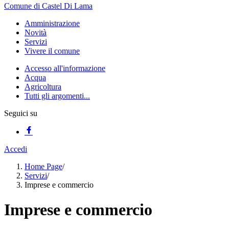
Comune di Castel Di Lama
Amministrazione
Novità
Servizi
Vivere il comune
Accesso all'informazione
Acqua
Agricoltura
Tutti gli argomenti...
Seguici su
Accedi
Home Page
/
Servizi
/
Imprese e commercio
Imprese e commercio