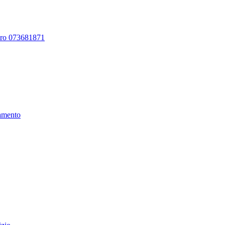
ero 073681871
amento