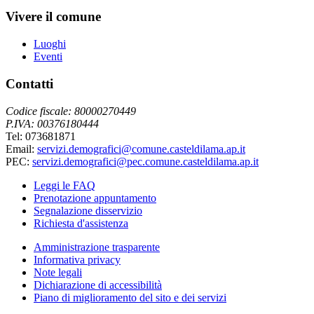
Vivere il comune
Luoghi
Eventi
Contatti
Codice fiscale: 80000270449
P.IVA: 00376180444
Tel: 073681871
Email:
servizi.demografici@comune.casteldilama.ap.it
PEC:
servizi.demografici@pec.comune.casteldilama.ap.it
Leggi le FAQ
Prenotazione appuntamento
Segnalazione disservizio
Richiesta d'assistenza
Amministrazione trasparente
Informativa privacy
Note legali
Dichiarazione di accessibilità
Piano di miglioramento del sito e dei servizi